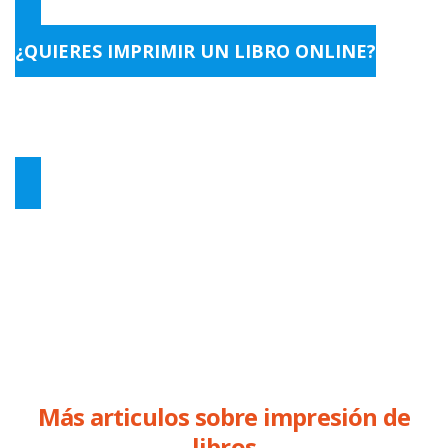
¿QUIERES IMPRIMIR UN LIBRO ONLINE?
Contáctanos y te ayudamos a imprimir tu libro para que
quede perfecto
Llámanos al 932 322 705 o escríbenos a
info@barcinoweb.es
Más articulos sobre impresión de
libros